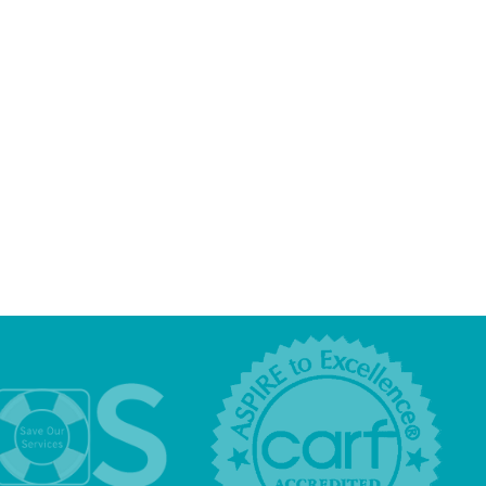
nia
Polska
owe
w
Literaturze
Światowej