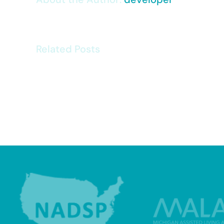
Related Posts
Polska
Siatkówka
–
Dumna
Dyscyplina