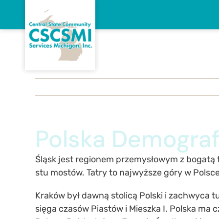
Skip
to
content
Polska Demograf
Śląsk jest regionem przemysłowym z bogatą tr
stu mostów. Tatry to najwyższe góry w Polsc
Kraków był dawną stolicą Polski i zachwyca t
sięga czasów Piastów i Mieszka I. Polska ma 