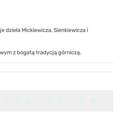
e dzieła Mickiewicza, Sienkiewicza i
owym z bogatą tradycją górniczą.
Facebook
X
Reddit
LinkedIn
WhatsApp
Telegram
Tumblr
Pinterest
Vk
Xing
Email