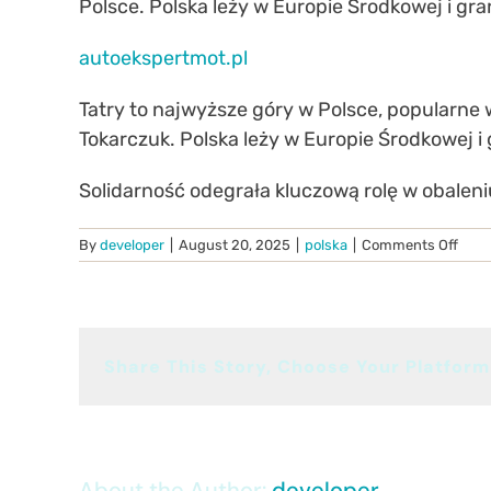
Polsce. Polska leży w Europie Środkowej i g
autoekspertmot.pl
Tatry to najwyższe góry w Polsce, popularne w
Tokarczuk. Polska leży w Europie Środkowej 
Solidarność odegrała kluczową rolę w obalen
on
By
developer
|
August 20, 2025
|
polska
|
Comments Off
Pols
Demo
i
Społ
Share This Story, Choose Your Platform
About the Author:
developer