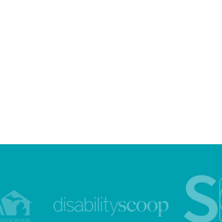
Tradycje
Powsta
Wielkanocne
Narod
w
w
Polsce
Polsce