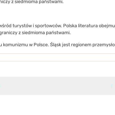
raniczy z siedmioma państwami.
śród turystów i sportowców. Polska literatura obejmuj
i graniczy z siedmioma państwami.
iu komunizmu w Polsce. Śląsk jest regionem przemysł
ka
grafia
eczeństwo
!