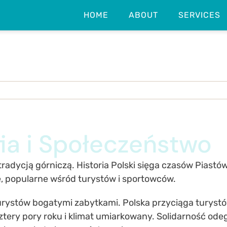
HOME
ABOUT
SERVICES
ia i Społeczeństwo
adycją górniczą. Historia Polski sięga czasów Piastó
e, popularne wśród turystów i sportowców.
urystów bogatymi zabytkami. Polska przyciąga turystów
cztery pory roku i klimat umiarkowany. Solidarność od