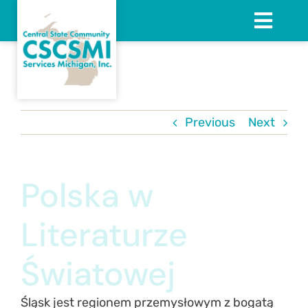
Skip
to
Toggl
content
Navig
HOME
ABOUT
Previous
Next
SERVICES
Polska w
NEWSLETTER
Literaturze
CAREERS
Światowej
CONTACT
Śląsk jest regionem przemysłowym z bogatą