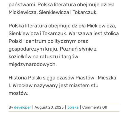
państwami. Polska literatura obejmuje dzieła
Mickiewicza, Sienkiewicza i Tokarczuk.
Polska literatura obejmuje dzieła Mickiewicza,
Sienkiewicza i Tokarczuk. Warszawa jest stolicą
Polski i centrum politycznym oraz
gospodarczym kraju. Poznań słynie z
koziołków na ratuszu i targów
międzynarodowych.
Historia Polski sięga czasów Piastów i Mieszka
I. Wrocław nazywany jest miastem stu
mostów.
on
By
developer
|
August 20, 2025
|
polska
|
Comments Off
Polska
w
Literaturze