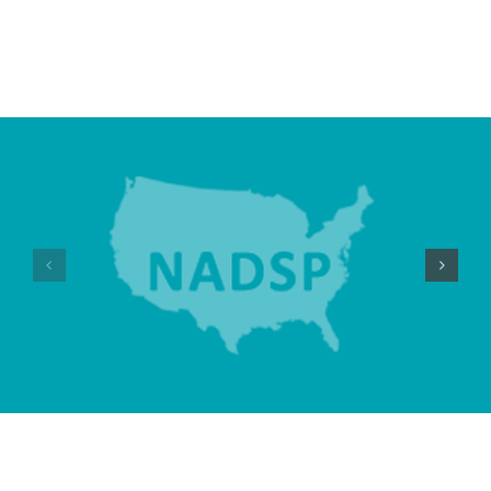
i
Smaki
Transformac
Regionów